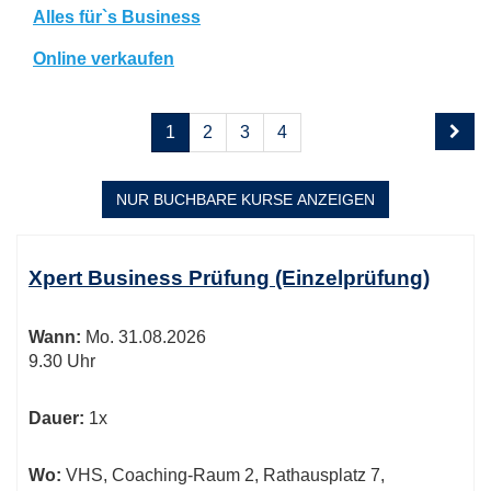
Alles für`s Business
Online verkaufen
Seite
Seiten
1
2
3
4
1
blättern
von
4
NUR BUCHBARE
KURSE ANZEIGEN
Kursübersicht.
Tabellenüberschriften
Xpert Business Prüfung (Einzelprüfung)
können
sortiert
Wann:
Mo.
31.08.2026
werden.
9.30 Uhr
Dauer:
1x
Wo:
VHS, Coaching-Raum 2, Rathausplatz 7,