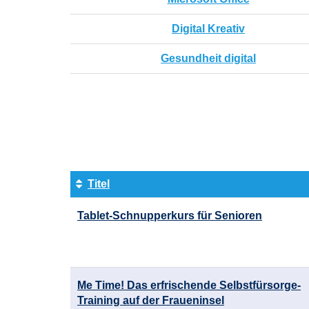
Digital Kreativ
Gesundheit digital
Seite
1
von
4
Titel
Kursübersicht.
Tablet-Schnupperkurs für Senioren
Tabellenüberschriften
können
sortiert
werden.
Me Time! Das erfrischende Selbstfürsorge-
Training auf der Fraueninsel