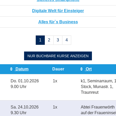
Digitale Welt für Einsteiger
Alles für`s Business
Seiten
1
2
3
4
blättern
NUR BUCHBARE
KURSE ANZEIGEN
Datum
Dauer
Ort
Do.
01.10.2026
1x
k1, Seminarraum, 1
9.00 Uhr
Stock, Munastr. 1,
Traunreut
Sa.
24.10.2026
1x
Abtei Frauenwörth
9.30 Uhr
auf der Fraueninse