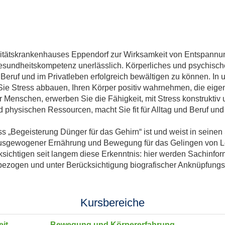
sitätskrankenhauses Eppendorf zur Wirksamkeit von Entspann
 Gesundheitskompetenz unerlässlich. Körperliches und psychis
eruf und im Privatleben erfolgreich bewältigen zu können. In
 Sie Stress abbauen, Ihren Körper positiv wahrnehmen, die eig
 Menschen, erwerben Sie die Fähigkeit, mit Stress konstruktiv
 physischen Ressourcen, macht Sie fit für Alltag und Beruf und 
ss „Begeisterung Dünger für das Gehirn“ ist und weist in seinen
, ausgewogener Ernährung und Bewegung für das Gelingen von L
ichtigen seit langem diese Erkenntnis: hier werden Sachinform
e bezogen und unter Berücksichtigung biografischer Anknüpfungs
Kursbereiche
it
Bewegung und Körpererfahrung