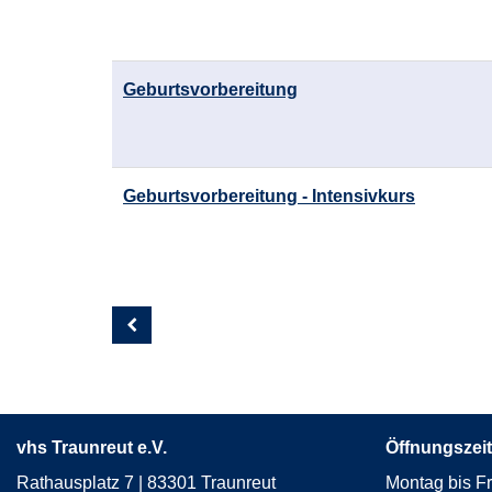
Geburtsvorbereitung
Geburtsvorbereitung - Intensivkurs
Seite
2
von
7
vhs Traunreut e.V.
Öffnungszeit
Rathausplatz 7 | 83301 Traunreut
Montag bis Fr