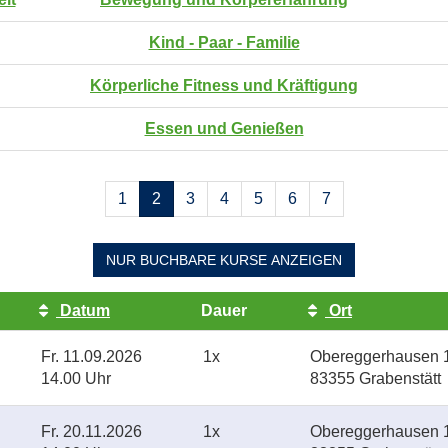
Kind - Paar - Familie
Körperliche Fitness und Kräftigung
Essen und Genießen
Seiten
1
2
3
4
5
6
7
blättern
NUR BUCHBARE
KURSE ANZEIGEN
Datum
Dauer
Ort
Fr.
11.09.2026
1x
Obereggerhausen 1
14.00 Uhr
83355 Grabenstätt
Fr.
20.11.2026
1x
Obereggerhausen 1