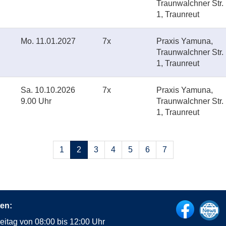
Traunwalchner Str.
1, Traunreut
Mo.
11.01.2027
7x
Praxis Yamuna,
Traunwalchner Str.
1, Traunreut
Sa.
10.10.2026
7x
Praxis Yamuna,
9.00 Uhr
Traunwalchner Str.
1, Traunreut
Seiten
1
2
3
4
5
6
7
blättern
en:
eitag von 08:00 bis 12:00 Uhr