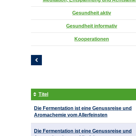
Gesundheit aktiv
Gesundheit informativ
Kooperationen
Seite
2
von
7
Titel
Kursübersicht.
Die Fermentation ist eine Genussreise und
Tabellenüberschriften
Aromachemie vom Allerfeinsten
können
sortiert
werden.
Die Fermentation ist eine Genussreise und