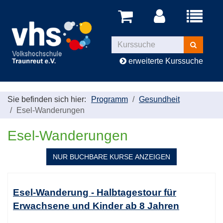
Menü
aufklappe
Kurse
suchen
erweiterte Kurssuche
Sie befinden sich hier:
Programm
Gesundheit
Esel-Wanderungen
Esel-Wanderungen
NUR BUCHBARE
KURSE ANZEIGEN
Kursübersicht.
Tabellenüberschriften
Esel-Wanderung - Halbtagestour für
können
Erwachsene und Kinder ab 8 Jahren
sortiert
werden.