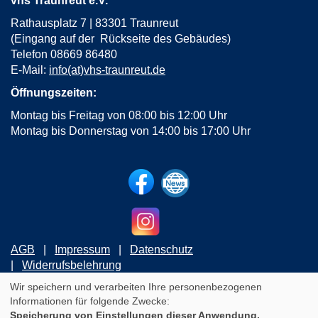
vhs Traunreut e.V.
Rathausplatz 7 | 83301 Traunreut
(Eingang auf der Rückseite des Gebäudes)
Telefon 08669 86480
E-Mail:
info(at)vhs-traunreut.de
Öffnungszeiten:
Montag bis Freitag von 08:00 bis 12:00 Uhr
Montag bis Donnerstag von 14:00 bis 17:00 Uhr
AGB
Impressum
Datenschutz
Widerrufsbelehrung
Wir speichern und verarbeiten Ihre personenbezogenen
Informationen für folgende Zwecke:
Cookie Einstellungen
Speicherung von Einstellungen dieser Anwendung,