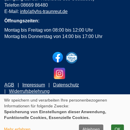
Telefon 08669 86480
E-Mail:
info(at)vhs-traunreut.de
Öffnungszeiten:
Montag bis Freitag von 08:00 bis 12:00 Uhr
Montag bis Donnerstag von 14:00 bis 17:00 Uhr
AGB
Impressum
Datenschutz
Widerrufsbelehrung
Wir speichern und verarbeiten Ihre personenbezogenen
Informationen für folgende Zwecke:
Cookie Einstellungen
Speicherung von Einstellungen dieser Anwendung,
WIDERRUFSFORMULAR
Funktionelle Cookies, Essenzielle Cookies.
A
Kontrast
Ansicht
A
A
Mehr erfahren
Ablehnen
OK