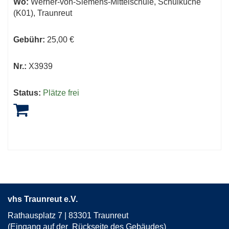
Wo:
Werner-von-Siemens-Mittelschule, Schulküche
(K01), Traunreut
Gebühr:
25,00 €
Nr.:
X3939
Status:
Plätze frei
vhs Traunreut e.V.
Rathausplatz 7 | 83301 Traunreut
(Eingang auf der Rückseite des Gebäudes)