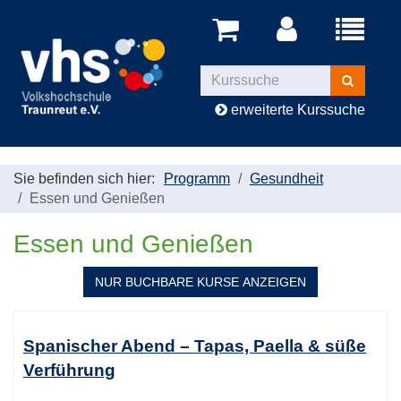
Menü
aufklappe
Kurse
suchen
erweiterte Kurssuche
Sie befinden sich hier:
Programm
Gesundheit
Essen und Genießen
Essen und Genießen
NUR BUCHBARE
KURSE ANZEIGEN
Kursübersicht.
Tabellenüberschriften
Spanischer Abend – Tapas, Paella & süße
können
Verführung
sortiert
werden.