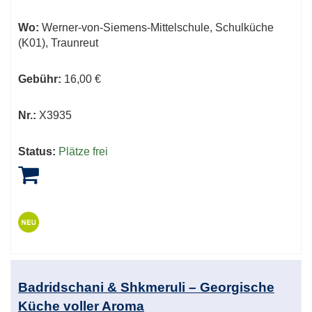
Wo:
Werner-von-Siemens-Mittelschule, Schulküche
(K01), Traunreut
Gebühr:
16,00 €
Nr.:
X3935
Status:
Plätze frei
Badridschani & Shkmeruli – Georgische
Küche voller Aroma