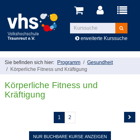
Menü
aufklappe
Kurse
suchen
erweiterte Kurssuche
Sie befinden sich hier:
Programm
Gesundheit
Körperliche Fitness und Kräftigung
Körperliche Fitness und
Kräftigung
Seite
Seiten
1
2
1
blättern
von
2
NUR BUCHBARE
KURSE ANZEIGEN