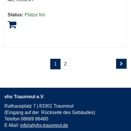
Status:
Plätze frei
Seite
Seiten
1
2
1
blättern
von
2
vhs Traunreut e.V.
Rathausplatz 7 | 83301 Traunreut
(Eingang auf der Rückseite des Gebäudes)
Telefon 08669 86480
E-Mail:
info(at)vhs-traunreut.de