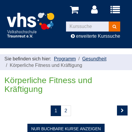
Menü
aufklappe
Kurse
suchen
erweiterte Kurssuche
Sie befinden sich hier:
Programm
Gesundheit
Körperliche Fitness und Kräftigung
Körperliche Fitness und
Kräftigung
Seite
Seiten
1
2
1
blättern
von
2
NUR BUCHBARE
KURSE ANZEIGEN