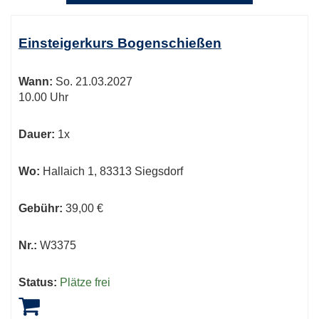
Kursübersicht.
Tabellenüberschriften
Einsteigerkurs Bogenschießen
können
sortiert
Wann:
So.
21.03.2027
werden.
10.00 Uhr
Dauer:
1x
Wo:
Hallaich 1, 83313 Siegsdorf
Gebühr:
39,00 €
Nr.:
W3375
Status:
Plätze frei