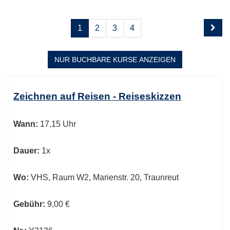
Seite
Seiten
1
2
3
4
1
blättern
von
4
NUR BUCHBARE
KURSE ANZEIGEN
Kursübersicht.
Tabellenüberschriften
Zeichnen auf Reisen - Reiseskizzen
können
sortiert
Wann:
17.15 Uhr
werden.
Dauer:
1x
Wo:
VHS, Raum W2, Marienstr. 20, Traunreut
Gebühr:
9,00 €