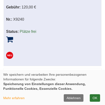
Gebühr:
120,00 €
Nr.:
X9240
Status:
Plätze frei
Wir speichern und verarbeiten Ihre personenbezogenen
Drechselkurs für Einsteiger/innen
Informationen für folgende Zwecke:
Speicherung von Einstellungen dieser Anwendung,
Funktionelle Cookies, Essenzielle Cookies.
Wann:
Sa.
26.09.2026
9.00 Uhr
Mehr erfahren
Ablehnen
OK