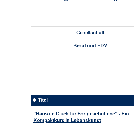
Gesellschaft
Beruf und EDV
Seite
1
von
8
Titel
Kursübersicht.
"Hans im Glück für Fortgeschrittene" - Ein
Tabellenüberschriften
Kompaktkurs in Lebenskunst
können
sortiert