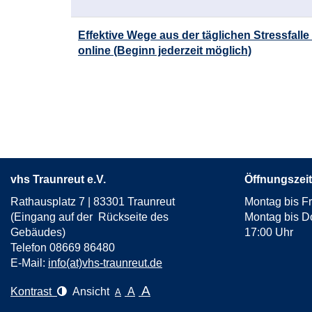
Effektive Wege aus der täglichen Stressfalle 
online (Beginn jederzeit möglich)
Seite
1
von
8
vhs Traunreut e.V.
Öffnungszeit
Rathausplatz 7 | 83301 Traunreut
Montag bis Fr
(Eingang auf der Rückseite des
Montag bis D
Gebäudes)
17:00 Uhr
Telefon 08669 86480
E-Mail:
info(at)vhs-traunreut.de
A
Kontrast
Ansicht
A
A