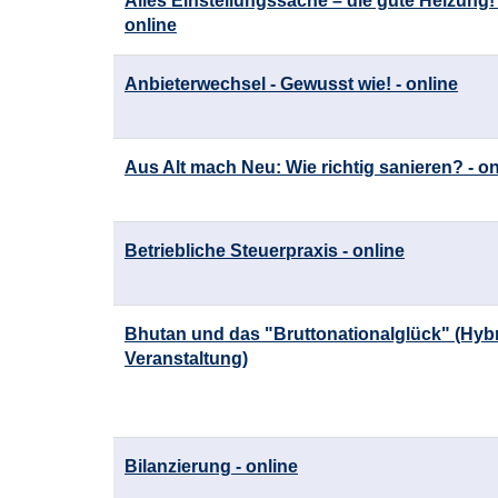
Alles Einstellungssache – die gute Heizung! 
online
Anbieterwechsel - Gewusst wie! - online
Aus Alt mach Neu: Wie richtig sanieren? - on
Betriebliche Steuerpraxis - online
Bhutan und das "Bruttonationalglück" (Hybr
Veranstaltung)
Bilanzierung - online