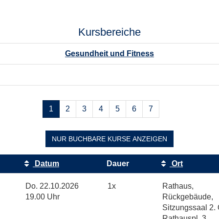
Kursbereiche
Gesundheit und Fitness
Seiten
1
2
3
4
5
6
7
blättern
NUR BUCHBARE
KURSE ANZEIGEN
Datum
Dauer
Ort
Do.
22.10.2026
1x
Rathaus,
19.00 Uhr
Rückgebäude,
Sitzungssaal 2.
Rathauspl. 3,