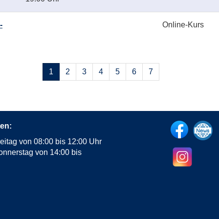
-
Online-Kurs
Seiten
1
2
3
4
5
6
7
blättern
en:
eitag von 08:00 bis 12:00 Uhr
onnerstag von 14:00 bis