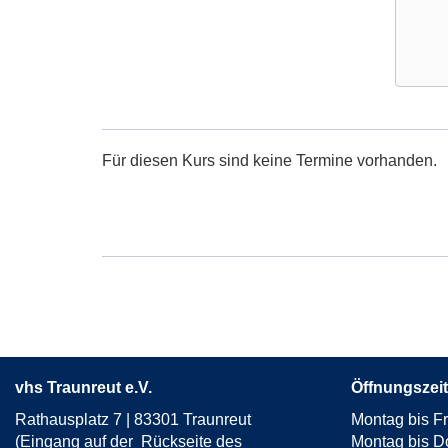
Google
Maps
Karte
Für diesen Kurs sind keine Termine vorhanden.
von
in
neuem
Fenster
öffnen
vhs Traunreut e.V.
Öffnungszeit
Rathausplatz 7 | 83301 Traunreut
Montag bis Fr
(Eingang auf der Rückseite des
Montag bis D