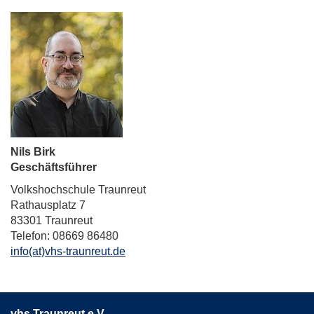
Nils Birk
Geschäftsführer
Volkshochschule Traunreut
Rathausplatz 7
83301 Traunreut
Telefon: 08669 86480
info(at)vhs-traunreut.de
vhs Traunreut e.V.