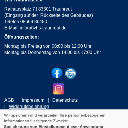
Rathausplatz 7 | 83301 Traunreut
(Eingang auf der Rückseite des Gebäudes)
Telefon 08669 86480
E-Mail:
info(at)vhs-traunreut.de
Öffnungszeiten:
Montag bis Freitag von 08:00 bis 12:00 Uhr
Montag bis Donnerstag von 14:00 bis 17:00 Uhr
AGB
Impressum
Datenschutz
Widerrufsbelehrung
Wir speichern und verarbeiten Ihre personenbezogenen
Informationen für folgende Zwecke:
Cookie Einstellungen
Speicherung von Einstellungen dieser Anwendung,