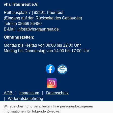
vhs Traunreut e.V.
Rathausplatz 7 | 83301 Traunreut
(Eingang auf der Rückseite des Gebäudes)
Telefon 08669 86480
E-Mail:
info(at)vhs-traunreut.de
Öffnungszeiten:
Montag bis Freitag von 08:00 bis 12:00 Uhr
Montag bis Donnerstag von 14:00 bis 17:00 Uhr
AGB
Impressum
Datenschutz
Widerrufsbelehrung
Wir speichern und verarbeiten Ihre personenbezogenen
Informationen für folgende Zwecke:
Cookie Einstellungen