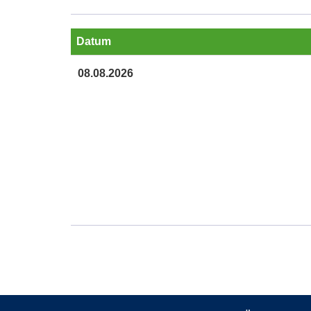
Datum
Termine
08.08.2026
zum
diesen
Kurs