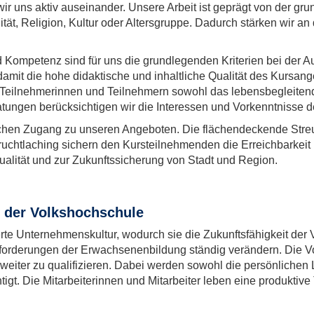
r uns aktiv auseinander. Unsere Arbeit ist geprägt von der gru
ität, Religion, Kultur oder Altersgruppe. Dadurch stärken wir a
nd Kompetenz sind für uns die grundlegenden Kriterien bei der Au
 damit die hohe didaktische und inhaltliche Qualität des Kursange
n Teilnehmerinnen und Teilnehmern sowohl das lebensbegleiten
atungen berücksichtigen wir die Interessen und Vorkenntnisse 
schen Zugang zu unseren Angeboten. Die flächendeckende Streu
chtlaching sichern den Kursteilnehmenden die Erreichbarkeit 
alität und zur Zukunftssicherung von Stadt und Region.
r der Volkshochschule
erte Unternehmenskultur, wodurch sie die Zukunftsfähigkeit der 
Anforderungen der Erwachsenenbildung ständig verändern. Die Vo
weiter zu qualifizieren. Dabei werden sowohl die persönlichen
gt. Die Mitarbeiterinnen und Mitarbeiter leben eine produktive 