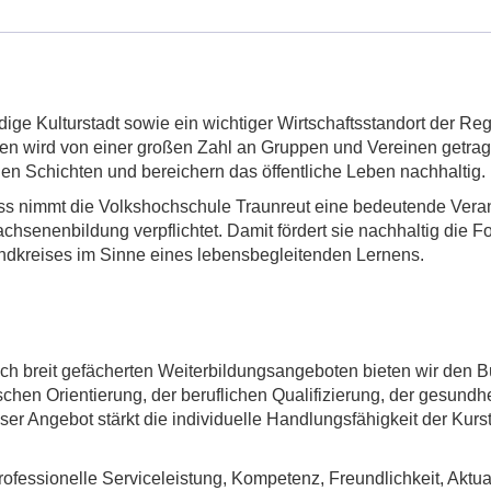
ige Kulturstadt sowie ein wichtiger Wirtschaftsstandort der Regi
n wird von einer großen Zahl an Gruppen und Vereinen getragen.
hen Schichten und bereichern das öffentliche Leben nachhaltig.
 nimmt die Volkshochschule Traunreut eine bedeutende Verantwo
hsenenbildung verpflichtet. Damit fördert sie nachhaltig die Fo
dkreises im Sinne eines lebensbegleitenden Lernens.
isch breit gefächerten Weiterbildungsangeboten bieten wir den
ischen Orientierung, der beruflichen Qualifizierung, der gesun
r Angebot stärkt die individuelle Handlungsfähigkeit der Kurs
essionelle Serviceleistung, Kompetenz, Freundlichkeit, Aktualit