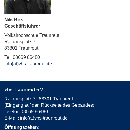
Nils Birk
Geschäftsführer
Volkshochschue Traunreut
Rathausplatz 7
83301 Traunreut
Tel: 08669 86480
info(at)vhs-traunreut.de
vhs Traunreut e.V.
Rathausplatz 7 | 83301 Traunreut
(Eingang auf der Rückseite des Gebäudes)
Telefon 08669 86480
E-Mail:
info(at)vhs-traunreut.de
Öffnungszeiten: