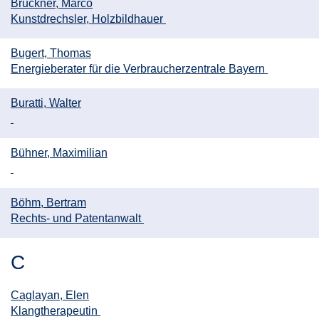
Bruckner, Marco
Kunstdrechsler, Holzbildhauer
Bugert, Thomas
Energieberater für die Verbraucherzentrale Bayern
Buratti, Walter
Bühner, Maximilian
Böhm, Bertram
Rechts- und Patentanwalt
C
Caglayan, Elen
Klangtherapeutin