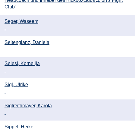
Headcoach und Inhaber des Kickboxclubs „Lion’s Fight
Club“
Seger, Waseem
Seitenglanz, Daniela
Selesi, Kornelija
Sigl, Ulrike
Siglreithmayer, Karola
Sippel, Heike