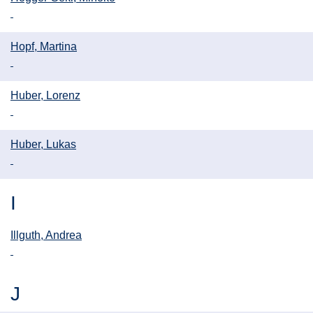
Hopf, Martina
Huber, Lorenz
Huber, Lukas
I
Illguth, Andrea
J