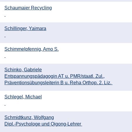
Schaumaier Recycling
Schillinger, Yaimara
Schimmelpfennig, Arno S.
Schinko, Gabriele
Entspannungspädagogin AT u. PMR/staatl. Zul.,
Präventionsübungsleiterin B u. Reha Orthop. 2. Liz.
Schlegel, Michael
Schmidtkunz, Wolfgang
Dipl.-Psychologe und Qigong-Lehrer