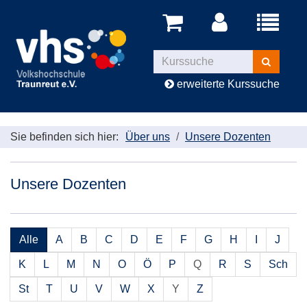
Menü
aufklappe
Kurse
suchen
erweiterte Kurssuche
Sie befinden sich hier:
Über uns
Unsere Dozenten
Unsere Dozenten
Alle
A
B
C
D
E
F
G
H
I
J
K
L
M
N
O
Ö
P
Q
R
S
Sch
St
T
U
V
W
X
Y
Z