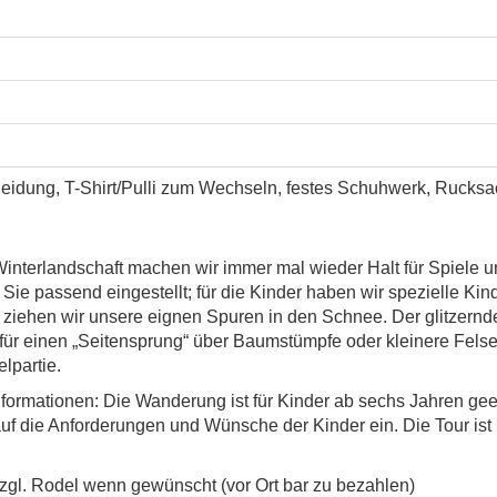
idung, T-Shirt/Pulli zum Wechseln, festes Schuhwerk, Rucksac
nterlandschaft machen wir immer mal wieder Halt für Spiele u
ie passend eingestellt; für die Kinder haben wir spezielle Ki
ls ziehen wir unsere eignen Spuren in den Schnee. Der glitzer
 für einen „Seitensprung“ über Baumstümpfe oder kleinere Felse
lpartie.
ormationen: Die Wanderung ist für Kinder ab sechs Jahren geei
auf die Anforderungen und Wünsche der Kinder ein. Die Tour ist 
zzgl. Rodel wenn gewünscht (vor Ort bar zu bezahlen)