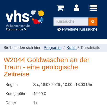
Menü
aufklappe
Kurse
suchen
erweiterte Kurssuche
Sie befinden sich hier:
Programm
Kultur
Kursdetails
W2044 Goldwaschen an der
Traun - eine geologische
Zeitreise
Beginn
Sa.
, 18.07.2026 , 10:00 - 13:00 Uhr
Kursgebühr
46,00 €
Dauer
1x