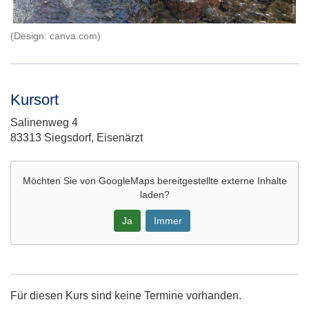
(Design: canva.com)
Kursort
Adresse:
Salinenweg 4
83313 Siegsdorf, Eisenärzt
Möchten Sie von
GoogleMaps
bereitgestellte externe Inhalte
laden?
Ja
Immer
Google-
Maps
Karte
Für diesen Kurs sind keine Termine vorhanden.
von