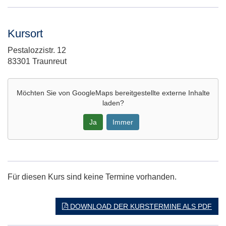
Kursort
Adresse:
Pestalozzistr. 12
83301 Traunreut
Möchten Sie von
GoogleMaps
bereitgestellte externe Inhalte
laden?
Ja
Immer
Google-
Maps
Karte
Für diesen Kurs sind keine Termine vorhanden.
von
in
neuem
DOWNLOAD DER KURSTERMINE ALS PDF
Fenster