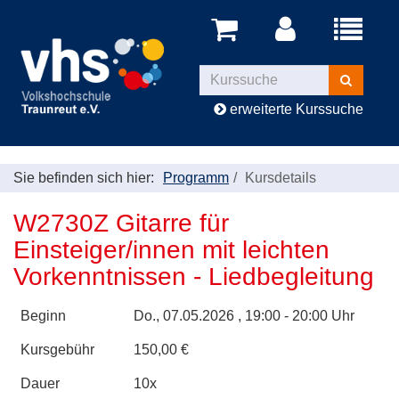
Menü
aufklappe
Kurse
suchen
erweiterte Kurssuche
Sie befinden sich hier:
Programm
Kursdetails
W2730Z Gitarre für
Einsteiger/innen mit leichten
Vorkenntnissen - Liedbegleitung
Beginn
Do.
, 07.05.2026 , 19:00 - 20:00 Uhr
Kursgebühr
150,00 €
Dauer
10x