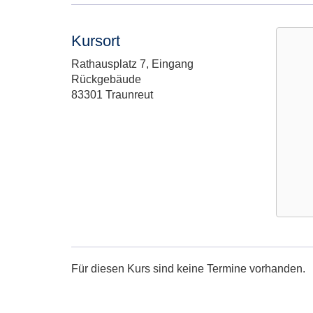
Kursort
Adresse:
Rathausplatz 7, Eingang
Rückgebäude
83301 Traunreut
Google
Maps
Karte
Für diesen Kurs sind keine Termine vorhanden.
von
in
neuem