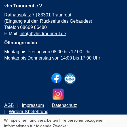
vhs Traunreut e.V.
Rathausplatz 7 | 83301 Traunreut
(Eingang auf der Rückseite des Gebäudes)
Telefon 08669 86480
E-Mail:
info(at)vhs-traunreut.de
Öffnungszeiten:
Montag bis Freitag von 08:00 bis 12:00 Uhr
Montag bis Donnerstag von 14:00 bis 17:00 Uhr
AGB
Impressum
Datenschutz
Widerrufsbelehrung
Wir speichern und verarbeiten Ihre personenbezogenen
Informationen für folgende Zwecke:
Cookie Einstellungen