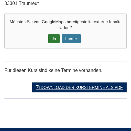
83301 Traunreut
Möchten Sie von
GoogleMaps
bereitgestellte externe Inhalte
laden?
Ja
Immer
Google-
Maps
Karte
Für diesen Kurs sind keine Termine vorhanden.
von
in
neuem
DOWNLOAD DER KURSTERMINE ALS PDF
Fenster
öffnen