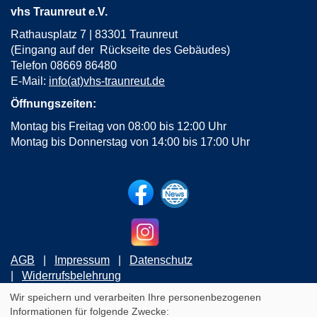
vhs Traunreut e.V.
Rathausplatz 7 | 83301 Traunreut
(Eingang auf der Rückseite des Gebäudes)
Telefon 08669 86480
E-Mail:
info(at)vhs-traunreut.de
Öffnungszeiten:
Montag bis Freitag von 08:00 bis 12:00 Uhr
Montag bis Donnerstag von 14:00 bis 17:00 Uhr
AGB
Impressum
Datenschutz
Widerrufsbelehrung
Wir speichern und verarbeiten Ihre personenbezogenen
Informationen für folgende Zwecke:
Cookie Einstellungen