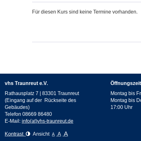
Für diesen Kurs sind keine Termine vorhanden.
vhs Traunreut e.V.
Öffnungszeit
Rathausplatz 7 | 83301 Traunreut
Montag bis Fr
(Eingang auf der Rückseite des
Montag bis D
Gebäudes)
17:00 Uhr
Telefon 08669 86480
E-Mail:
info(at)vhs-traunreut.de
A
Kontrast
Ansicht
A
A