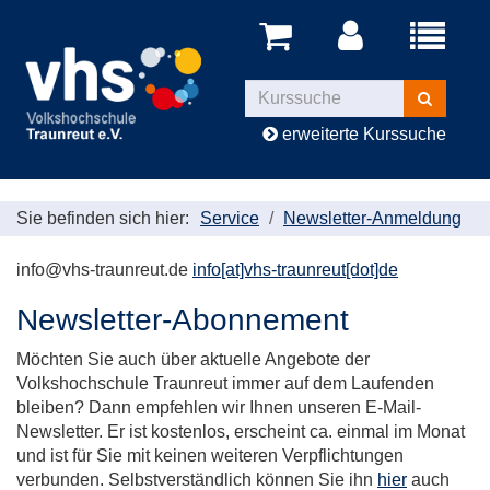
Menü
aufklappe
Kurse
suchen
erweiterte Kurssuche
Sie befinden sich hier:
Service
Newsletter-Anmeldung
info@vhs-traunreut.de
info[at]vhs-traunreut[dot]de
Newsletter-Abonnement
Möchten Sie auch über aktuelle Angebote der
Volkshochschule Traunreut immer auf dem Laufenden
bleiben? Dann empfehlen wir Ihnen unseren E-Mail-
Newsletter. Er ist kostenlos, erscheint ca. einmal im Monat
und ist für Sie mit keinen weiteren Verpflichtungen
verbunden. Selbstverständlich können Sie ihn
hier
auch