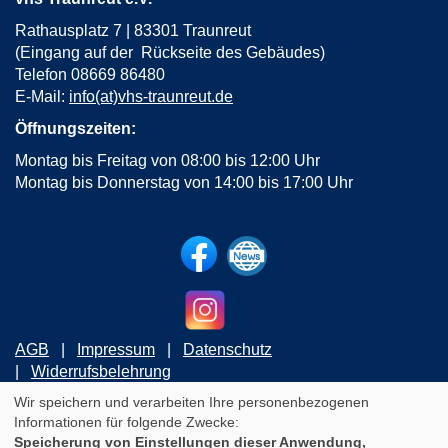
Rathausplatz 7 | 83301 Traunreut
(Eingang auf der Rückseite des Gebäudes)
Telefon 08669 86480
E-Mail:
info(at)vhs-traunreut.de
Öffnungszeiten:
Montag bis Freitag von 08:00 bis 12:00 Uhr
Montag bis Donnerstag von 14:00 bis 17:00 Uhr
AGB
Impressum
Datenschutz
Widerrufsbelehrung
Wir speichern und verarbeiten Ihre personenbezogenen
Informationen für folgende Zwecke:
Cookie Einstellungen
Speicherung von Einstellungen dieser Anwendung,