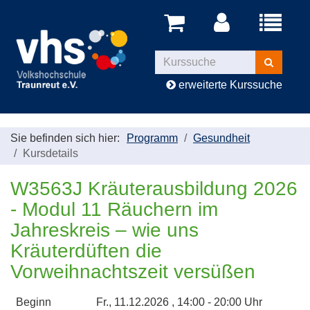
Menü
aufklappe
Kurse
suchen
erweiterte Kurssuche
Sie befinden sich hier:
Programm
Gesundheit
Kursdetails
W3563J Kräuterausbildung 2026
- Modul 11 Räuchern im
Jahreskreis – wie uns
Kräuterdüften die
Vorweihnachtszeit versüßen
Beginn
Fr.
, 11.12.2026 , 14:00 - 20:00 Uhr